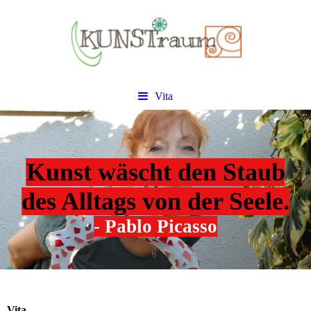
Vita
Kunst wäscht den Staub
des Alltags von der Seele.
- Pablo Picasso
Vita